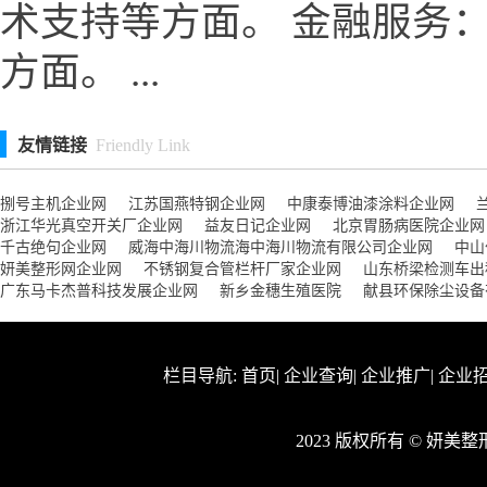
术支持等方面。 金融服务
方面。 ...
友情链接
Friendly Link
捌号主机企业网
江苏国燕特钢企业网
中康泰博油漆涂料企业网
浙江华光真空开关厂企业网
益友日记企业网
北京胃肠病医院企业网
千古绝句企业网
威海中海川物流海中海川物流有限公司企业网
中山
妍美整形网企业网
不锈钢复合管栏杆厂家企业网
山东桥梁检测车出
广东马卡杰普科技发展企业网
新乡金穗生殖医院
献县环保除尘设备
栏目导航:
首页
|
企业查询
|
企业推广
|
企业
2023 版权所有 © 妍